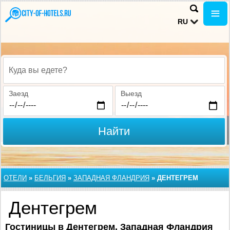
RU
Куда вы едете?
Заезд
Выезд
Найти
ОТЕЛИ
»
БЕЛЬГИЯ
»
ЗАПАДНАЯ ФЛАНДРИЯ
»
ДЕНТЕГРЕМ
Дентегрем
Гостиницы в Дентегрем, Западная Фландрия