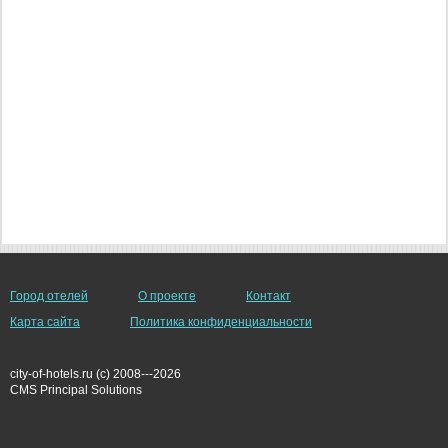
Город отелей
О проекте
Контакт
Карта сайта
Политика конфиденциальности
city-of-hotels.ru (c) 2008---2026
СMS Principal Solutions