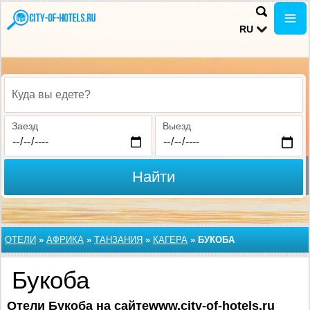
RU
Куда вы едете?
Заезд
Выезд
Найти
ОТЕЛИ
»
АФРИКА
»
ТАНЗАНИЯ
»
КАГЕРА
»
БУКОБА
Букоба
Отели Букоба на сайтеwww.city-of-hotels.ru