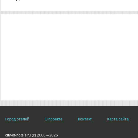
Город отелей
О проекте
Контакт
Карта сайта
city-of-hotels.ru (c) 2008---2026