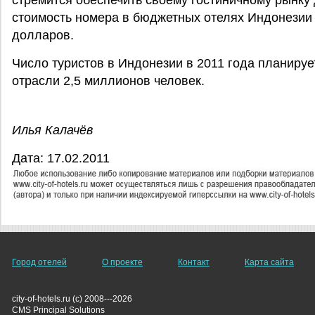
стремится обеспечить своему гостиничному рынку
стоимость номера в бюджетных отелях Индонезии 
долларов.
Число туристов в Индонезии в 2011 года планируе
отрасли 2,5 миллионов человек.
Илья Калачёв
Дата: 17.02.2011
Город отелей
О проекте
Контакт
Карта сайта
city-of-hotels.ru (c) 2008---2026
СMS Principal Solutions