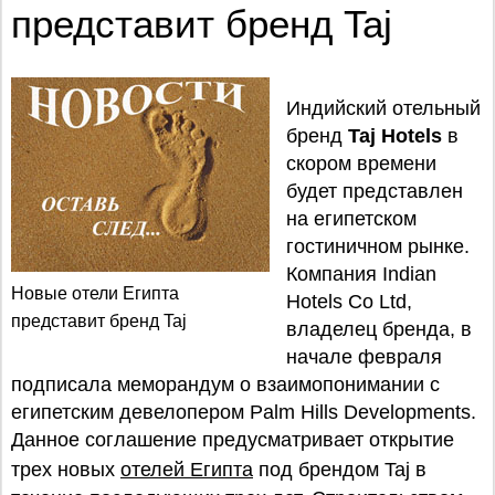
представит бренд Taj
Индийский отельный
бренд
Taj Hotels
в
скором времени
будет представлен
на египетском
гостиничном рынке.
Компания Indian
Новые отели Египта
Hotels Co Ltd,
представит бренд Taj
владелец бренда, в
начале февраля
подписала меморандум о взаимопонимании с
египетским девелопером Palm Hills Developments.
Данное соглашение предусматривает открытие
трех новых
отелей Египта
под брендом Taj в