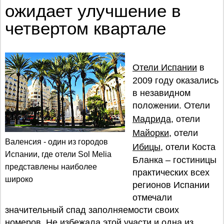
ожидает улучшение в
четвертом квартале
Отели Испании
в
2009 году оказались
в незавидном
положении. Отели
Мадрида
, отели
Майорки
, отели
Валенсия - один из городов
Ибицы
, отели Коста
Испании, где отели Sol Melia
Бланка – гостиницы
представлены наиболее
практических всех
широко
регионов Испании
отмечали
значительный спад заполняемости своих
номеров. Не избежала этой участи и одна из