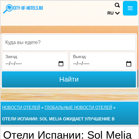
RU
Куда вы едете?
Заезд
Выезд
Найти
НОВОСТИ ОТЕЛЕЙ
»
ГЛОБАЛЬНЫЕ НОВОСТИ ОТЕЛЕЙ
»
ОТЕЛИ ИСПАНИИ: SOL MELIA ОЖИДАЕТ УЛУЧШЕНИЕ В
ЧЕТВЕРТОМ КВАРТАЛЕ
Отели Испании: Sol Melia