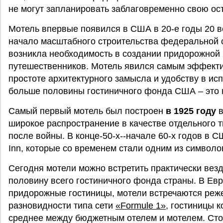
не могут запланировать заблаговременно свою ост
Мотель впервые появился в США в 20-е годы 20 ве
начало масштабного строительства федеральной с
возникла необходимость в создании придорожной
путешественников. Мотель явился самым эффект
простоте архитектурного замысла и удобству в ис
больше половины гостиничного фонда США – это 
Самый первый мотель был построен
в 1925 году
в
широкое распространение в качестве отдельного 
после войны. В конце-50-х--начале 60-х годов в 
Inn, которые со временем стали одним из символо
Сегодня мотели можно встретить практически вез
половину всего гостиничного фонда страны. В Ев
придорожные гостиницы, мотели встречаются реже
разновидности типа сети
«Formule 1»
, гостиницы 
среднее между бюджетным отелем и мотелем. Сто