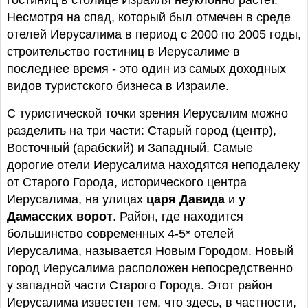
гостиниц в столице Израиля неуклонно растет.
Несмотря на спад, который был отмечен в среде
отелей Иерусалима в период с 2000 по 2005 годы,
строительство гостиниц в Иерусалиме в
последнее время - это один из самых доходных
видов туристского бизнеса в Израиле.
С туристической точки зрения Иерусалим можно
разделить на три части: Старый город (центр),
Восточный (арабский) и Западный. Самые
дорогие отели Иерусалима находятся неподалеку
от Старого Города, исторического центра
Иерусалима, на улицах
царя Давида
и
у
Дамасских ворот
. Район, где находится
большинство современных 4-5* отелей
Иерусалима, называется Новым Городом. Новый
город Иерусалима расположен непосредственно
у западной части Старого Города. Этот район
Иерусалима известен тем, что здесь, в частности,