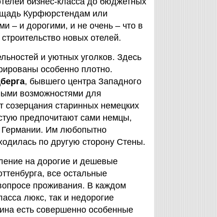
отелей бизнес-класса до бюджетных
лощадь Курфюрстендам или
и – и дорогими, и не очень – что в
 строительство новых отелей.
льностей и уютных уголков. Здесь
трированы особенно плотно.
берга
, бывшего центра Западного
нными возможностями для
т созерцания старинных немецких
астую предпочитают сами немцы,
ь Германии. Им любопытно
аходилась по другую сторону Стены.
ление на дорогие и дешевые
ттенбурга, все остальные
вопросе проживания. В каждом
ласса люкс, так и недорогие
лина есть совершенно особенные