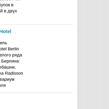
купок в
й в двух
Hotel
тель
el Berlin
целого ряда
 Берлина:
лебашни,
а Radisson
квариум
еля