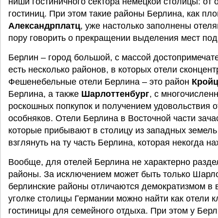
ниши гостиничного сектора немецкой столицы: от 
гостиниц. При этом такие районы Берлина, как п
Александрплатц
, уже настолько заполнены отелям
пору говорить о прекращении выделения мест под
Берлин – город большой, с массой достопримечате
есть несколько районов, в которых отели сконцен
Фешенебельные отели Берлина – это район
Кройц
Берлина, а также
Шарлоттенбург
, с многочисле
роскошных попкупок и получением удовольствия о
особняков. Отели Берлина в Восточной части зач
которые прибывают в столицу из западных земел
взглянуть на ту часть Берлина, которая некогда н
Вообще, для отелей Берлина не характерно разде
районы. За исключением может быть только Шарло
берлинские районы отличаются демократизмом в 
уголке столицы Германии можно найти как отели к
гостиницы для семейного отдыха. При этом у Бер