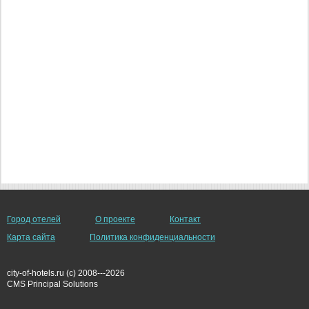
Город отелей
О проекте
Контакт
Карта сайта
Политика конфиденциальности
city-of-hotels.ru (c) 2008---2026
СMS Principal Solutions