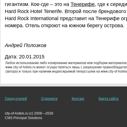
гигантизм. Кое-где – это на
Тенерифе
, где к сере
Hard Rock Hotel Tenerife. Второй после брендового
Hard Rock International представит на Тенерифе 
номера. Отель откроют на южном берегу острова.
Андрей Полозков
Дата: 20.01.2015
Город отелей
О проекте
Контакт
Карта сайта
city-of-hotels.ru (c) 2008---2026
СMS Principal Solutions