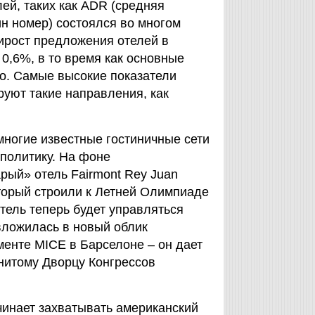
лей, таких как ADR (средняя
ин номер) состоялся во многом
рирост предложения отелей в
 0,6%, в то время как основные
но. Самые высокие показатели
уют такие направления, как
многие известные гостиничные сети
политику. На фоне
рый» отель Fairmont Rey Juan
который строили к Летней Олимпиаде
тель теперь будет управляться
вложилась в новый облик
менте MICE в Барселоне – он дает
нитому Дворцу Конгрессов
ачинает захватывать американский