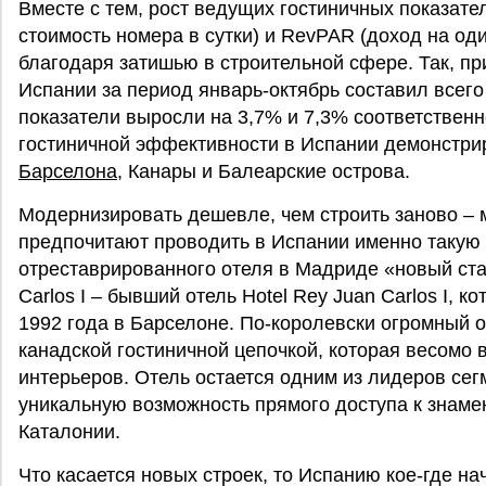
Вместе с тем, рост ведущих гостиничных показате
стоимость номера в сутки) и RevPAR (доход на од
благодаря затишью в строительной сфере. Так, п
Испании за период январь-октябрь составил всего
показатели выросли на 3,7% и 7,3% соответствен
гостиничной эффективности в Испании демонстрир
Барселона
, Канары и Балеарские острова.
Модернизировать дешевле, чем строить заново – 
предпочитают проводить в Испании именно такую 
отреставрированного отеля в Мадриде «новый ста
Carlos I – бывший отель Hotel Rey Juan Carlos I, 
1992 года в Барселоне. По-королевски огромный о
канадской гостиничной цепочкой, которая весомо 
интерьеров. Отель остается одним из лидеров сег
уникальную возможность прямого доступа к знаме
Каталонии.
Что касается новых строек, то Испанию кое-где н