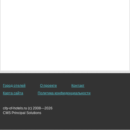
Город отелей
О проекте
Контакт
Карта сайта
Политика конфиденциальности
city-of-hotels.ru (c) 2008---2026
СMS Principal Solutions