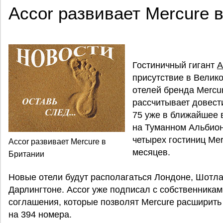
Accor развивает Mercure 
Гостиничный гигант
A
присутствие в Велико
отелей бренда Mercu
рассчитывает довест
75 уже в ближайшее 
на Туманном Альбион
четырех гостиниц Me
Accor развивает Mercure в
месяцев.
Британии
Новые отели будут располагаться Лондоне, Шотлан
Дарлингтоне. Accor уже подписал с собственника
соглашения, которые позволят Mercure расширить
на 394 номера.