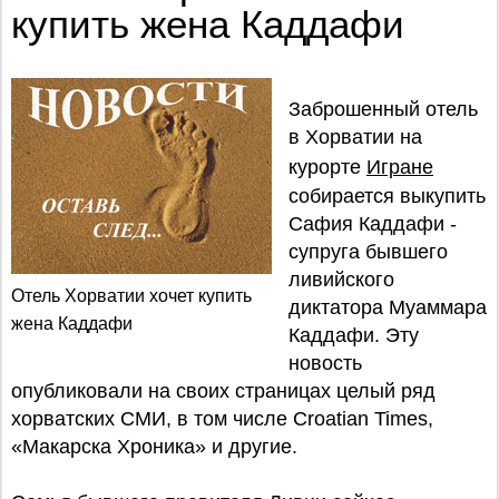
купить жена Каддафи
Заброшенный отель
в Хорватии на
курорте
Игране
собирается выкупить
Сафия Каддафи -
супруга бывшего
ливийского
Отель Хорватии хочет купить
диктатора Муаммара
жена Каддафи
Каддафи. Эту
новость
опубликовали на своих страницах целый ряд
хорватских СМИ, в том числе Croatian Times,
«Макарска Хроника» и другие.