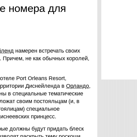
е номера для
йленд
намерен встречать своих
. Причем, не как обычных королей,
отеле Port Orleans Resort,
ерритории Диснейленда в
Орландо
,
ны в специальные тематические
ложат своим постояльцам (и, в
тоялицам) специальное
иснеевских принцесс.
рые должны будут придать блеск
озволят раскрыть тему роскоши