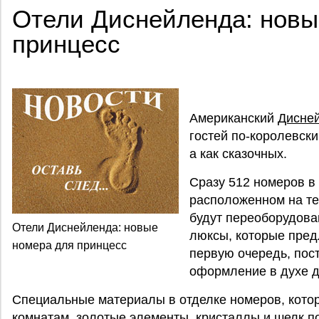
Отели Диснейленда: новы
принцесс
Американский
Дисне
гостей по-королевски
а как сказочных.
Сразу 512 номеров в 
расположенном на т
будут переоборудова
Отели Диснейленда: новые
люксы, которые пред
номера для принцесс
первую очередь, пос
оформление в духе д
Специальные материалы в отделке номеров, кото
комнатам, золотые элементы, кристаллы и шелк п