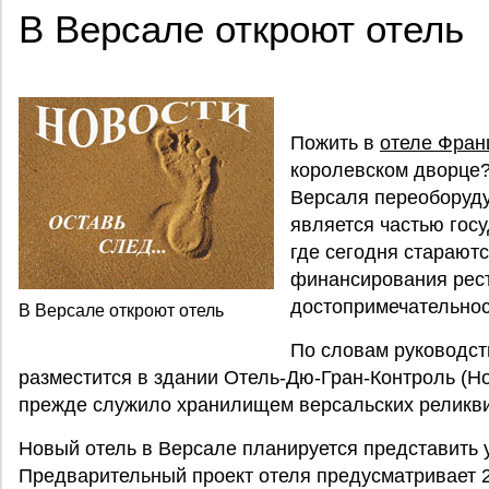
В Версале откроют отель
Пожить в
отеле Фран
королевском дворце?
Версаля переоборуду
является частью гос
где сегодня старают
финансирования рес
достопримечательнос
В Версале откроют отель
По словам руководст
разместится в здании Отель-Дю-Гран-Контроль (Hot
прежде служило хранилищем версальских реликви
Новый отель в Версале планируется представить у
Предварительный проект отеля предусматривает 2