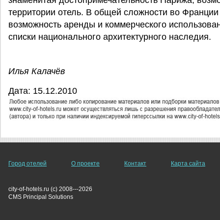
знаменитая достопримечательность Парижа, возмо
территории отель. В общей сложности во Франции
возможность аренды и коммерческого использован
списки национального архитектурного наследия.
Илья Калачёв
Дата: 15.12.2010
Город отелей
О проекте
Контакт
Карта сайта
city-of-hotels.ru (c) 2008---2026
СMS Principal Solutions