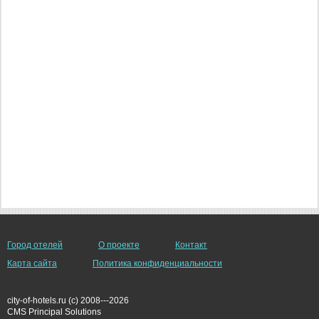
Город отелей
О проекте
Контакт
Карта сайта
Политика конфиденциальности
city-of-hotels.ru (c) 2008---2026
СMS Principal Solutions