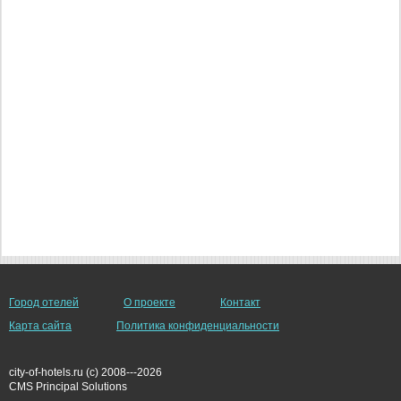
Город отелей
О проекте
Контакт
Карта сайта
Политика конфиденциальности
city-of-hotels.ru (c) 2008---2026
СMS Principal Solutions